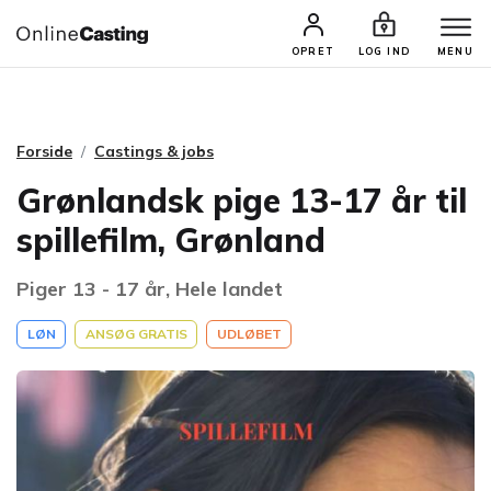
CASTINGS & JOBS
SØG PROFIL
OPRET
LOG IND
MENU
Forside
Castings & jobs
Grønlandsk pige 13-17 år til
spillefilm, Grønland
Piger 13 - 17 år, Hele landet
LØN
ANSØG GRATIS
UDLØBET