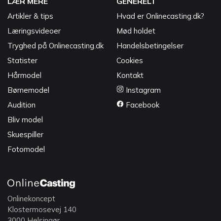
LÆR MERE
GENERELT
Artikler & tips
Hvad er Onlinecasting.dk?
Læringsvideoer
Mød holdet
Tryghed på Onlinecasting.dk
Handelsbetingelser
Statister
Cookies
Hårmodel
Kontakt
Børnemodel
Instagram
Audition
Facebook
Bliv model
Skuespiller
Fotomodel
Onlinekoncept
Klostermosevej 140
3000 Helsingør