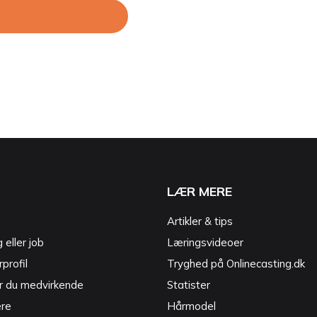
LÆR MERE
Artikler & tips
g eller job
Læringsvideoer
profil
Tryghed på Onlinecasting.dk
r du medvirkende
Statister
ere
Hårmodel