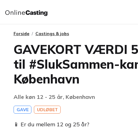
Forside
Castings & jobs
GAVEKORT VÆRDI 50
til #SlukSammen-ka
København
Alle køn 12 - 25 år, København
GAVE
UDLØBET
📱 Er du mellem 12 og 25 år?