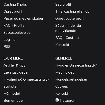
Casting & jobs
Søg profil
Opret profil
Tilføj casting eller job
Priser og medlemskaber
Opret casterprofil
FAQ - Profiler
Sådan finder du
medvirkende
Succesoplevelser
FAQ - Castere
Log ind
Kontrakter
RSS
LÆR MERE
GENERELT
Artikler & tips
Hvad er Onlinecasting.dk?
Læringsvideoer
Mød holdet
Tryghed på Onlinecasting.dk
Handelsbetingelser
Statister
Cookies
Hårmodel
Kontakt
Børnemodel
Instagram