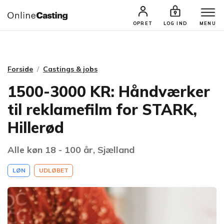
CASTINGS & JOBS
SØG PROFIL
OPRET
LOG IND
MENU
Forside
Castings & jobs
1500-3000 KR: Håndværker
til reklamefilm for STARK,
Hillerød
Alle køn 18 - 100 år, Sjælland
LØN
UDLØBET