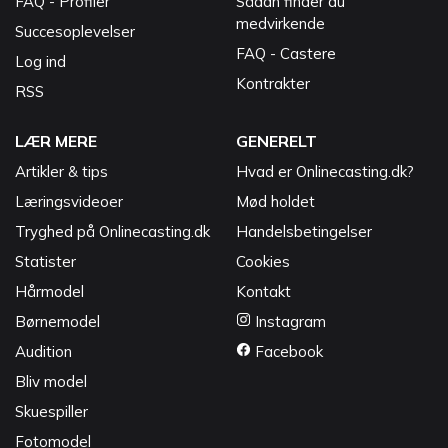
FAQ - Profiler
Sådan finder du
medvirkende
Succesoplevelser
FAQ - Castere
Log ind
Kontrakter
RSS
LÆR MERE
GENERELT
Artikler & tips
Hvad er Onlinecasting.dk?
Læringsvideoer
Mød holdet
Tryghed på Onlinecasting.dk
Handelsbetingelser
Statister
Cookies
Hårmodel
Kontakt
Børnemodel
Instagram
Audition
Facebook
Bliv model
Skuespiller
Fotomodel