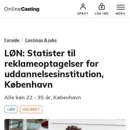
CASTINGS & JOBS
SØG PROFIL
OPRET
LOG IND
MENU
Forside
Castings & jobs
LØN: Statister til
reklameoptagelser for
uddannelsesinstitution,
København
Alle køn 22 - 35 år, København
LØN
UDLØBET