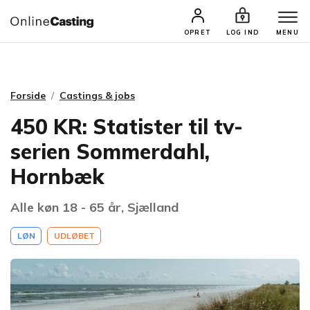
CASTINGS & JOBS
SØG PROFIL
OPRET
LOG IND
MENU
Forside
Castings & jobs
450 KR: Statister til tv-
serien Sommerdahl,
Hornbæk
Alle køn 18 - 65 år, Sjælland
LØN
UDLØBET