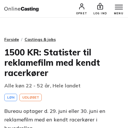
CASTINGS & JOBS
SØG PROFIL
OPRET
LOG IND
MENU
Forside
Castings & jobs
1500 KR: Statister til
reklamefilm med kendt
racerkører
Alle køn 22 - 52 år, Hele landet
LØN
UDLØBET
Bureau optager d. 29. juni eller 30. juni en
reklamefilm med en kendt racerkører i