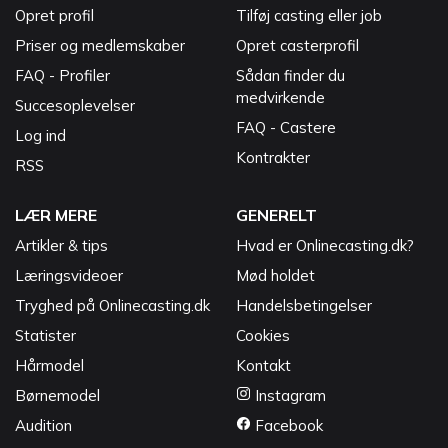
Opret profil
Tilføj casting eller job
Priser og medlemskaber
Opret casterprofil
FAQ - Profiler
Sådan finder du
medvirkende
Succesoplevelser
FAQ - Castere
Log ind
Kontrakter
RSS
LÆR MERE
GENERELT
Artikler & tips
Hvad er Onlinecasting.dk?
Læringsvideoer
Mød holdet
Tryghed på Onlinecasting.dk
Handelsbetingelser
Statister
Cookies
Hårmodel
Kontakt
Børnemodel
Instagram
Audition
Facebook