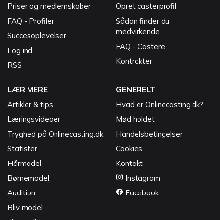
Priser og medlemskaber
Opret casterprofil
FAQ - Profiler
Sådan finder du
medvirkende
Succesoplevelser
FAQ - Castere
Log ind
Kontrakter
RSS
LÆR MERE
GENERELT
Artikler & tips
Hvad er Onlinecasting.dk?
Læringsvideoer
Mød holdet
Tryghed på Onlinecasting.dk
Handelsbetingelser
Statister
Cookies
Hårmodel
Kontakt
Børnemodel
Instagram
Audition
Facebook
Bliv model