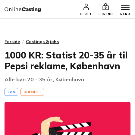
CASTINGS & JOBS
SØG PROFIL
OPRET
LOG IND
MENU
Forside
Castings & jobs
1000 KR: Statist 20-35 år til
Pepsi reklame, København
Alle køn 20 - 35 år, København
LØN
UDLØBET