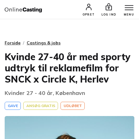
CASTINGS & JOBS
SØG PROFIL
OPRET
LOG IND
MENU
Forside
Castings & jobs
Kvinde 27-40 år med sporty
udtryk til reklamefilm for
SNCK x Circle K, Herlev
Kvinder 27 - 40 år, København
GAVE
ANSØG GRATIS
UDLØBET