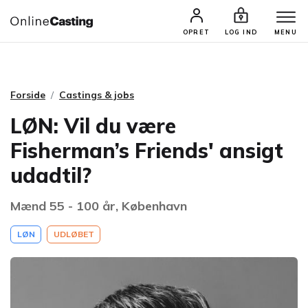
CASTINGS & JOBS
SØG PROFIL
OPRET
LOG IND
MENU
Forside
Castings & jobs
LØN: Vil du være
Fisherman’s Friends' ansigt
udadtil?
Mænd 55 - 100 år, København
LØN
UDLØBET