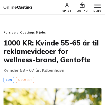
CASTINGS & JOBS
SØG PROFIL
OPRET
LOG IND
MENU
Forside
Castings & jobs
1000 KR: Kvinde 55-65 år til
reklamevideoer for
wellness-brand, Gentofte
Kvinder 53 - 67 år, København
LØN
UDLØBET