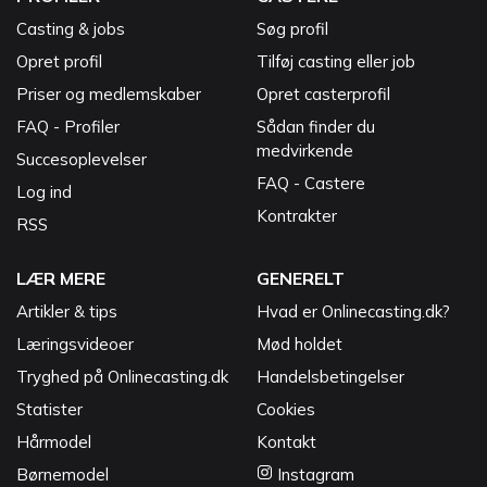
Casting & jobs
Søg profil
Opret profil
Tilføj casting eller job
Priser og medlemskaber
Opret casterprofil
FAQ - Profiler
Sådan finder du
medvirkende
Succesoplevelser
FAQ - Castere
Log ind
Kontrakter
RSS
LÆR MERE
GENERELT
Artikler & tips
Hvad er Onlinecasting.dk?
Læringsvideoer
Mød holdet
Tryghed på Onlinecasting.dk
Handelsbetingelser
Statister
Cookies
Hårmodel
Kontakt
Børnemodel
Instagram