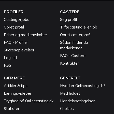
PROFILER
CASTERE
Casting & jobs
Søg profil
Opret profil
Tilføj casting eller job
Priser og medlemskaber
Opret casterprofil
FAQ - Profiler
Sådan finder du
medvirkende
Succesoplevelser
FAQ - Castere
Log ind
Kontrakter
RSS
LÆR MERE
GENERELT
Artikler & tips
Hvad er Onlinecasting.dk?
Læringsvideoer
Mød holdet
Tryghed på Onlinecasting.dk
Handelsbetingelser
Statister
Cookies