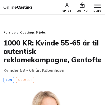
CASTINGS & JOBS
SØG PROFIL
OPRET
LOG IND
MENU
Forside
Castings & jobs
1000 KR: Kvinde 55-65 år til
autentisk
reklamekampagne, Gentofte
Kvinder 53 - 66 år, København
LØN
UDLØBET