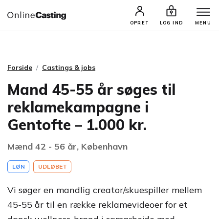
CASTINGS & JOBS
SØG PROFIL
OPRET
LOG IND
MENU
Forside
Castings & jobs
Mand 45-55 år søges til
reklamekampagne i
Gentofte – 1.000 kr.
Mænd 42 - 56 år, København
LØN
UDLØBET
Vi søger en mandlig creator/skuespiller mellem
45-55 år til en række reklamevideoer for et