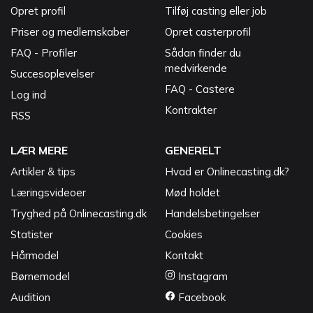
Opret profil
Tilføj casting eller job
Priser og medlemskaber
Opret casterprofil
FAQ - Profiler
Sådan finder du
medvirkende
Succesoplevelser
FAQ - Castere
Log ind
Kontrakter
RSS
LÆR MERE
GENERELT
Artikler & tips
Hvad er Onlinecasting.dk?
Læringsvideoer
Mød holdet
Tryghed på Onlinecasting.dk
Handelsbetingelser
Statister
Cookies
Hårmodel
Kontakt
Børnemodel
Instagram
Audition
Facebook