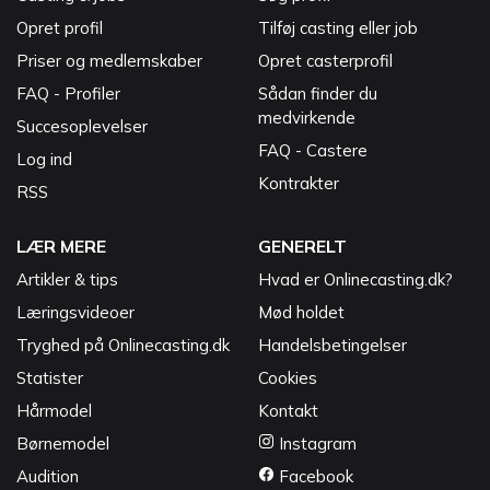
Opret profil
Tilføj casting eller job
Priser og medlemskaber
Opret casterprofil
FAQ - Profiler
Sådan finder du
medvirkende
Succesoplevelser
FAQ - Castere
Log ind
Kontrakter
RSS
LÆR MERE
GENERELT
Artikler & tips
Hvad er Onlinecasting.dk?
Læringsvideoer
Mød holdet
Tryghed på Onlinecasting.dk
Handelsbetingelser
Statister
Cookies
Hårmodel
Kontakt
Børnemodel
Instagram
Audition
Facebook