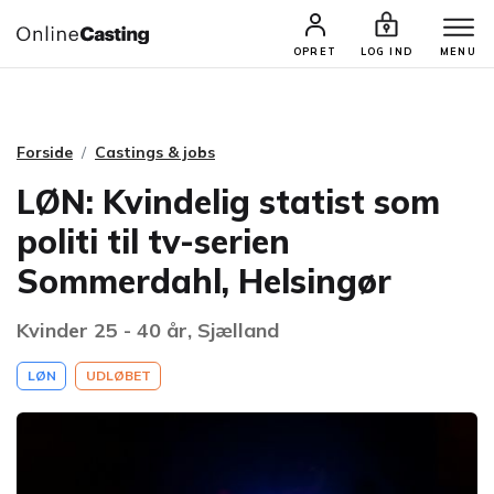
CASTINGS & JOBS
SØG PROFIL
OPRET
LOG IND
MENU
Forside
Castings & jobs
LØN: Kvindelig statist som
politi til tv-serien
Sommerdahl, Helsingør
Kvinder 25 - 40 år, Sjælland
LØN
UDLØBET