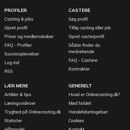
PROFILER
CASTERE
Casting & jobs
Søg profil
Opret profil
Tilføj casting eller job
Priser og medlemskaber
Opret casterprofil
FAQ - Profiler
Sådan finder du
medvirkende
Succesoplevelser
FAQ - Castere
Log ind
Kontrakter
RSS
LÆR MERE
GENERELT
Artikler & tips
Hvad er Onlinecasting.dk?
Læringsvideoer
Mød holdet
Tryghed på Onlinecasting.dk
Handelsbetingelser
Statister
Cookies
Hårmodel
Kontakt