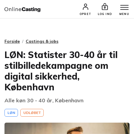
CASTINGS & JOBS
SØG PROFIL
OPRET
LOG IND
MENU
Forside
Castings & jobs
LØN: Statister 30-40 år til
stilbilledekampagne om
digital sikkerhed,
København
Alle køn 30 - 40 år, København
LØN
UDLØBET