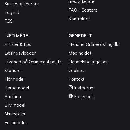
medvirkende
Succesoplevelser
FAQ - Castere
Log ind
Kontrakter
RSS
LÆR MERE
GENERELT
Artikler & tips
Hvad er Onlinecasting.dk?
Læringsvideoer
Mød holdet
Tryghed på Onlinecasting.dk
Handelsbetingelser
Statister
Cookies
Hårmodel
Kontakt
Børnemodel
Instagram
Audition
Facebook
Bliv model
Skuespiller
Fotomodel