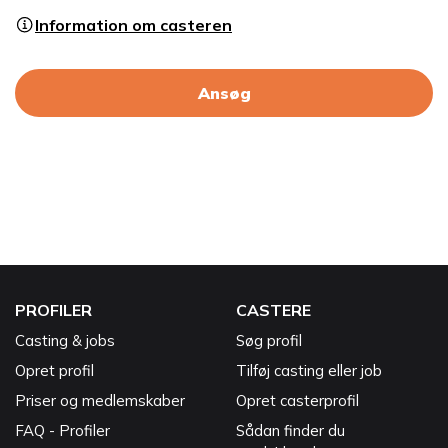
Information om casteren
Ansøg
PROFILER
CASTERE
Casting & jobs
Søg profil
Opret profil
Tilføj casting eller job
Priser og medlemskaber
Opret casterprofil
FAQ - Profiler
Sådan finder du