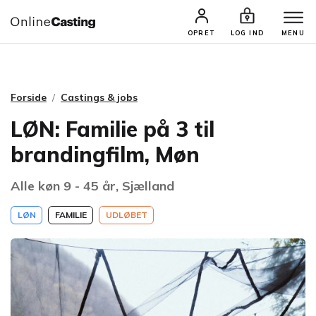
CASTINGS & JOBS
SØG PROFIL
OPRET
LOG IND
MENU
Forside
Castings & jobs
LØN: Familie på 3 til
brandingfilm, Møn
Alle køn 9 - 45 år, Sjælland
LØN
FAMILIE
UDLØBET