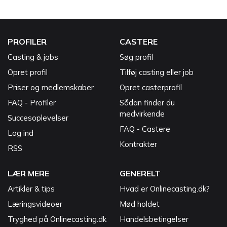
PROFILER
CASTERE
Casting & jobs
Søg profil
Opret profil
Tilføj casting eller job
Priser og medlemskaber
Opret casterprofil
FAQ - Profiler
Sådan finder du
medvirkende
Succesoplevelser
FAQ - Castere
Log ind
Kontrakter
RSS
LÆR MERE
GENERELT
Artikler & tips
Hvad er Onlinecasting.dk?
Læringsvideoer
Mød holdet
Tryghed på Onlinecasting.dk
Handelsbetingelser