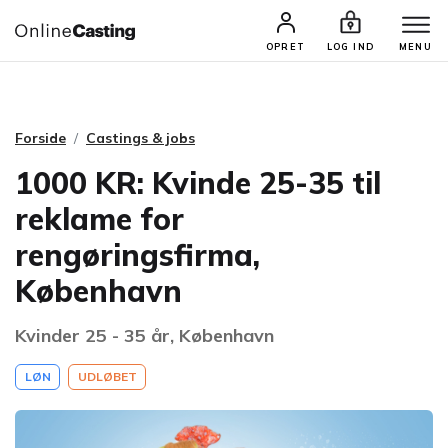
CASTINGS & JOBS
SØG PROFIL
OPRET
LOG IND
MENU
Forside
Castings & jobs
1000 KR: Kvinde 25-35 til
reklame for
rengøringsfirma,
København
Kvinder 25 - 35 år, København
LØN
UDLØBET