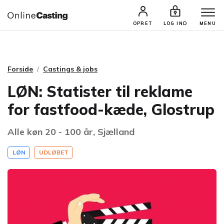
CASTINGS & JOBS
SØG PROFIL
OPRET
LOG IND
MENU
Forside
Castings & jobs
LØN: Statister til reklame
for fastfood-kæde, Glostrup
Alle køn 20 - 100 år, Sjælland
LØN
UDLØBET