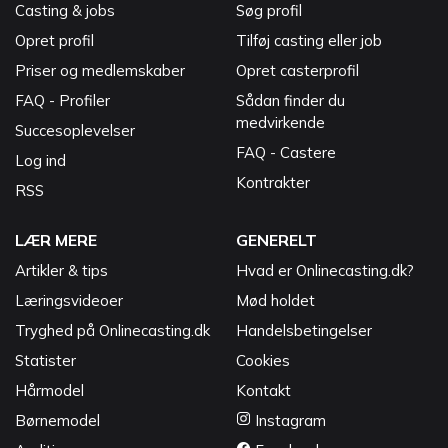
Casting & jobs
Søg profil
Opret profil
Tilføj casting eller job
Priser og medlemskaber
Opret casterprofil
FAQ - Profiler
Sådan finder du
medvirkende
Succesoplevelser
FAQ - Castere
Log ind
Kontrakter
RSS
LÆR MERE
GENERELT
Artikler & tips
Hvad er Onlinecasting.dk?
Læringsvideoer
Mød holdet
Tryghed på Onlinecasting.dk
Handelsbetingelser
Statister
Cookies
Hårmodel
Kontakt
Børnemodel
Instagram