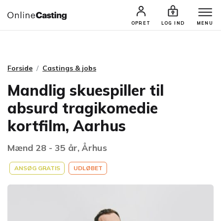
CASTINGS & JOBS
SØG PROFIL
OPRET
LOG IND
MENU
Forside
Castings & jobs
Mandlig skuespiller til
absurd tragikomedie
kortfilm, Aarhus
Mænd 28 - 35 år, Århus
ANSØG GRATIS
UDLØBET