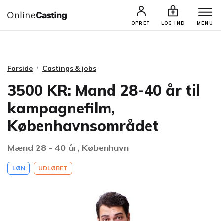
CASTINGS & JOBS
SØG PROFIL
OPRET
LOG IND
MENU
Forside
Castings & jobs
3500 KR: Mand 28-40 år til
kampagnefilm,
Københavnsområdet
Mænd 28 - 40 år, København
LØN
UDLØBET