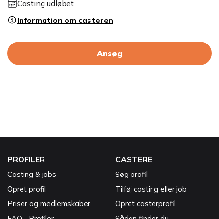
Casting udløbet
Information om casteren
Ansøg
PROFILER
CASTERE
Casting & jobs
Søg profil
Opret profil
Tilføj casting eller job
Priser og medlemskaber
Opret casterprofil
FAQ - Profiler
Sådan finder du