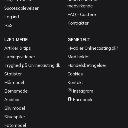
medvirkende
Succesoplevelser
FAQ - Castere
Log ind
Kontrakter
RSS
LÆR MERE
GENERELT
Artikler & tips
Hvad er Onlinecasting.dk?
Læringsvideoer
Mød holdet
Tryghed på Onlinecasting.dk
Handelsbetingelser
Statister
Cookies
Hårmodel
Kontakt
Børnemodel
Instagram
Audition
Facebook
Bliv model
Skuespiller
Fotomodel