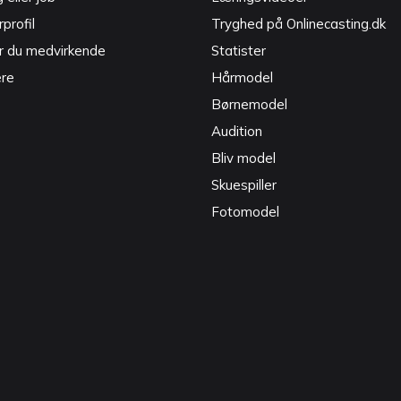
profil
Tryghed på Onlinecasting.dk
r du medvirkende
Statister
ere
Hårmodel
Børnemodel
Audition
Bliv model
Skuespiller
Fotomodel