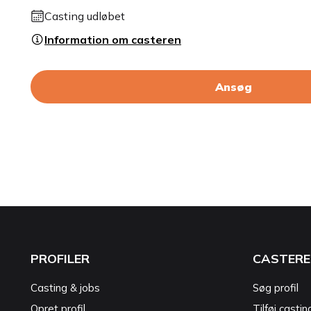
Casting udløbet
Information om casteren
Ansøg
PROFILER
CASTERE
Casting & jobs
Søg profil
Opret profil
Tilføj castin