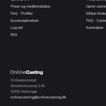
Priser og medlemskaber
Opret caster
FAQ - Profiler
Sådan finde
Succesoplevelser
FAQ - Cast
Log ind
Kontrakter
RSS
Onlinekoncept
Klostermosevej 140
3000 Helsingør
onlinecasting@onlinecasting.dk