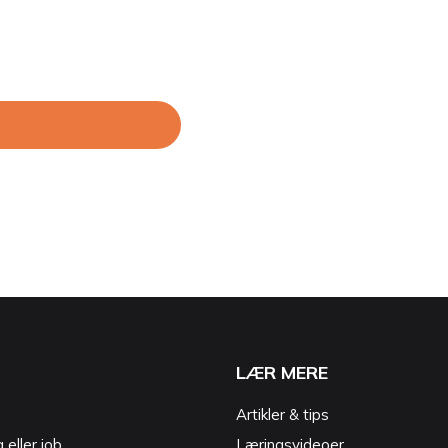
LÆR MERE
Artikler & tips
g eller job
Læringsvideoer