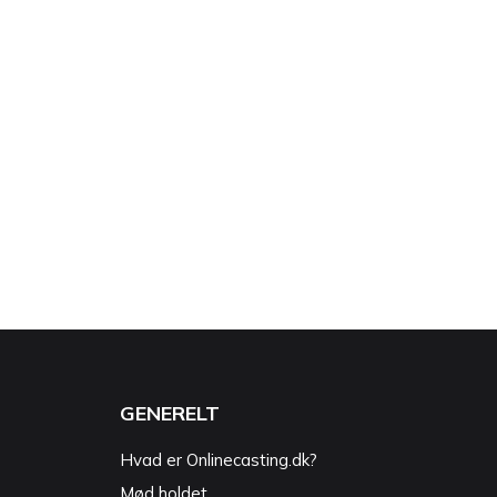
GENERELT
Hvad er Onlinecasting.dk?
Mød holdet