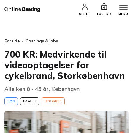
CASTINGS & JOBS
SØG PROFIL
OPRET
LOG IND
MENU
Forside
Castings & jobs
700 KR: Medvirkende til
videooptagelser for
cykelbrand, Storkøbenhavn
Alle køn 8 - 45 år, København
LØN
FAMILIE
UDLØBET