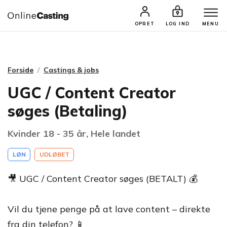
CASTINGS & JOBS
SØG PROFIL
OPRET
LOG IND
MENU
Forside
Castings & jobs
UGC / Content Creator
søges (Betaling)
Kvinder 18 - 35 år, Hele landet
LØN
UDLØBET
🎥 UGC / Content Creator søges (BETALT) 💰
Vil du tjene penge på at lave content – direkte
fra din telefon? 📱