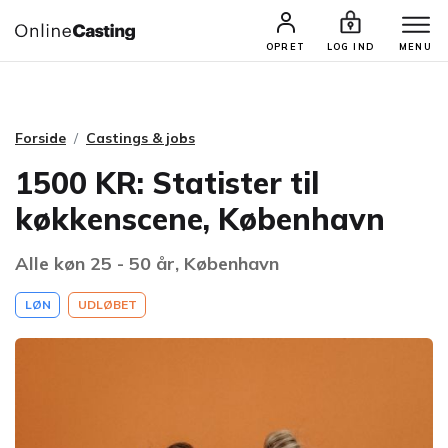
CASTINGS & JOBS
SØG PROFIL
OPRET
LOG IND
MENU
Forside
Castings & jobs
1500 KR: Statister til
køkkenscene, København
Alle køn 25 - 50 år, København
LØN
UDLØBET