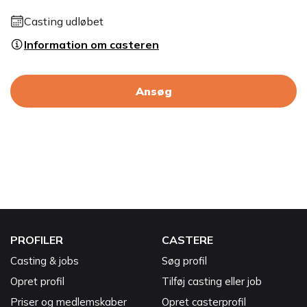
Casting udløbet
Information om casteren
Ansøg
PROFILER
CASTERE
Casting & jobs
Søg profil
Opret profil
Tilføj casting eller job
Priser og medlemskaber
Opret casterprofil