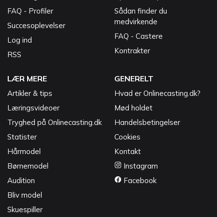
FAQ - Profiler
Sådan finder du
medvirkende
Succesoplevelser
FAQ - Castere
Log ind
Kontrakter
RSS
LÆR MERE
GENERELT
Artikler & tips
Hvad er Onlinecasting.dk?
Læringsvideoer
Mød holdet
Tryghed på Onlinecasting.dk
Handelsbetingelser
Statister
Cookies
Hårmodel
Kontakt
Børnemodel
Instagram
Audition
Facebook
Bliv model
Skuespiller