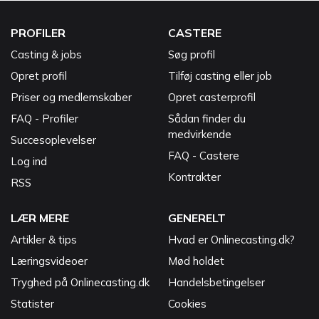
PROFILER
CASTERE
Casting & jobs
Søg profil
Opret profil
Tilføj casting eller job
Priser og medlemskaber
Opret casterprofil
FAQ - Profiler
Sådan finder du
medvirkende
Succesoplevelser
FAQ - Castere
Log ind
Kontrakter
RSS
LÆR MERE
GENERELT
Artikler & tips
Hvad er Onlinecasting.dk?
Læringsvideoer
Mød holdet
Tryghed på Onlinecasting.dk
Handelsbetingelser
Statister
Cookies