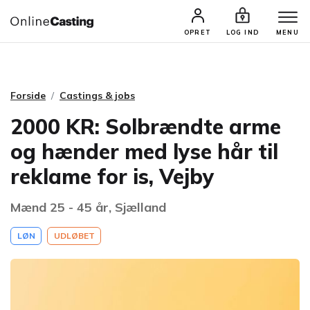
CASTINGS & JOBS
SØG PROFIL
OPRET
LOG IND
MENU
Forside
Castings & jobs
2000 KR: Solbrændte arme
og hænder med lyse hår til
reklame for is, Vejby
Mænd 25 - 45 år, Sjælland
LØN
UDLØBET