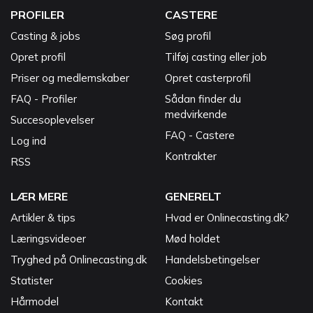
PROFILER
CASTERE
Casting & jobs
Søg profil
Opret profil
Tilføj casting eller job
Priser og medlemskaber
Opret casterprofil
FAQ - Profiler
Sådan finder du
medvirkende
Succesoplevelser
FAQ - Castere
Log ind
Kontrakter
RSS
LÆR MERE
GENERELT
Artikler & tips
Hvad er Onlinecasting.dk?
Læringsvideoer
Mød holdet
Tryghed på Onlinecasting.dk
Handelsbetingelser
Statister
Cookies
Hårmodel
Kontakt