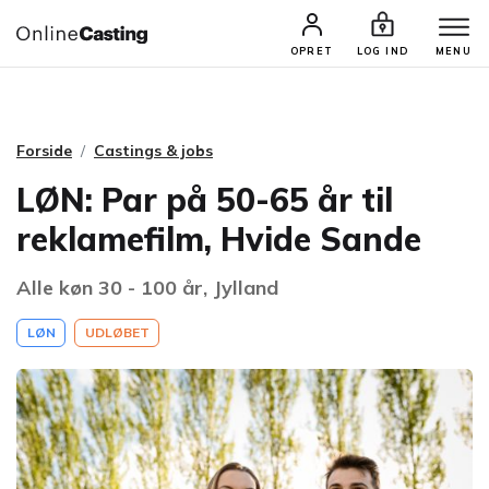
CASTINGS & JOBS
SØG PROFIL
OPRET
LOG IND
MENU
Forside
Castings & jobs
LØN: Par på 50-65 år til
reklamefilm, Hvide Sande
Alle køn 30 - 100 år, Jylland
LØN
UDLØBET