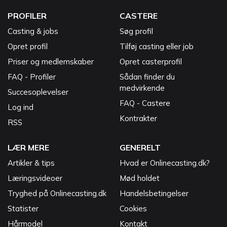
PROFILER
CASTERE
Casting & jobs
Søg profil
Opret profil
Tilføj casting eller job
Priser og medlemskaber
Opret casterprofil
FAQ - Profiler
Sådan finder du
medvirkende
Succesoplevelser
FAQ - Castere
Log ind
Kontrakter
RSS
LÆR MERE
GENERELT
Artikler & tips
Hvad er Onlinecasting.dk?
Læringsvideoer
Mød holdet
Tryghed på Onlinecasting.dk
Handelsbetingelser
Statister
Cookies
Hårmodel
Kontakt