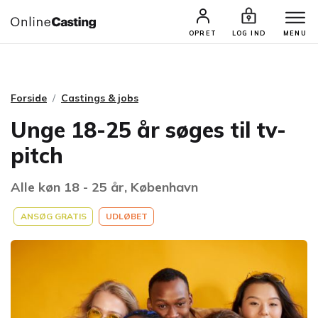
CASTINGS & JOBS
SØG PROFIL
OPRET
LOG IND
MENU
Forside
Castings & jobs
Unge 18-25 år søges til tv-
pitch
Alle køn 18 - 25 år, København
ANSØG GRATIS
UDLØBET