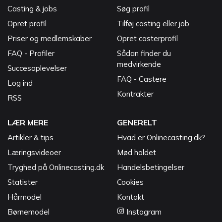
Casting & jobs
Søg profil
Opret profil
Tilføj casting eller job
Priser og medlemskaber
Opret casterprofil
FAQ - Profiler
Sådan finder du
medvirkende
Succesoplevelser
FAQ - Castere
Log ind
Kontrakter
RSS
LÆR MERE
GENERELT
Artikler & tips
Hvad er Onlinecasting.dk?
Læringsvideoer
Mød holdet
Tryghed på Onlinecasting.dk
Handelsbetingelser
Statister
Cookies
Hårmodel
Kontakt
Børnemodel
Instagram