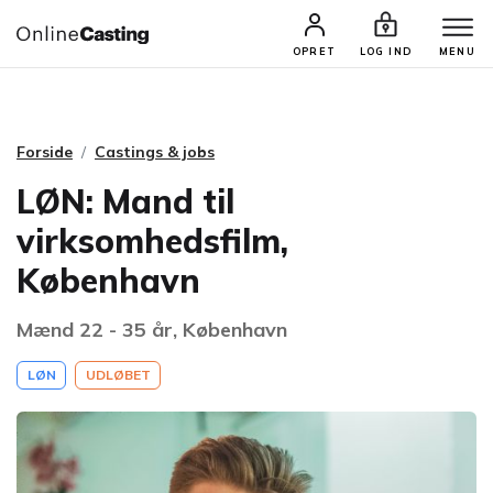
CASTINGS & JOBS
SØG PROFIL
OPRET
LOG IND
MENU
Forside
Castings & jobs
LØN: Mand til
virksomhedsfilm,
København
Mænd 22 - 35 år, København
LØN
UDLØBET