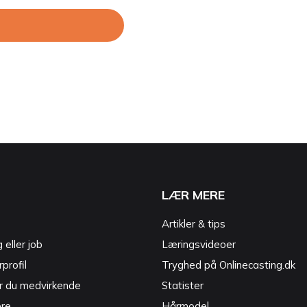
LÆR MERE
Artikler & tips
g eller job
Læringsvideoer
profil
Tryghed på Onlinecasting.dk
r du medvirkende
Statister
ere
Hårmodel