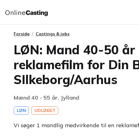
Forside
Castings & jobs
LØN: Mand 40-50 år t
reklamefilm for Din B
SIlkeborg/Aarhus
Mænd 40 - 55 år, Jylland
LØN
UDLØBET
Vi søger 1 mandlig medvirkende til en reklamefi