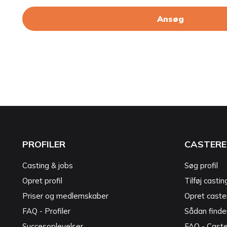
Ansøg
PROFILER
CASTERE
Casting & jobs
Søg profil
Opret profil
Tilføj castin
Priser og medlemskaber
Opret caster
FAQ - Profiler
Sådan finde
Succesoplevelser
FAQ - Cast