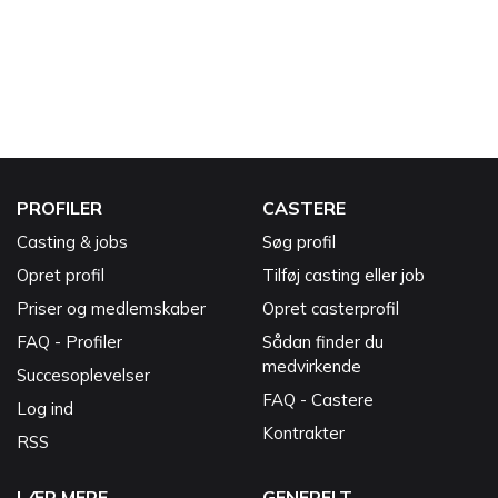
PROFILER
CASTERE
Casting & jobs
Søg profil
Opret profil
Tilføj casting eller job
Priser og medlemskaber
Opret casterprofil
FAQ - Profiler
Sådan finder du
medvirkende
Succesoplevelser
FAQ - Castere
Log ind
Kontrakter
RSS
LÆR MERE
GENERELT