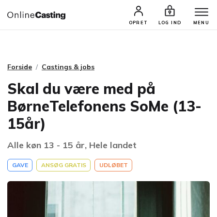
CASTINGS & JOBS
SØG PROFIL
OPRET
LOG IND
MENU
Forside
Castings & jobs
Skal du være med på
BørneTelefonens SoMe (13-
15år)
Alle køn 13 - 15 år, Hele landet
GAVE
ANSØG GRATIS
UDLØBET