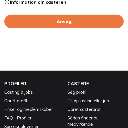
Information om casteren
Ansøg
PROFILER
CASTERE
Casting & jobs
Søg profil
Opret profil
Tilføj casting eller job
Priser og medlemskaber
Opret casterprofil
FAQ - Profiler
Sådan finder du
medvirkende
Succesoplevelser