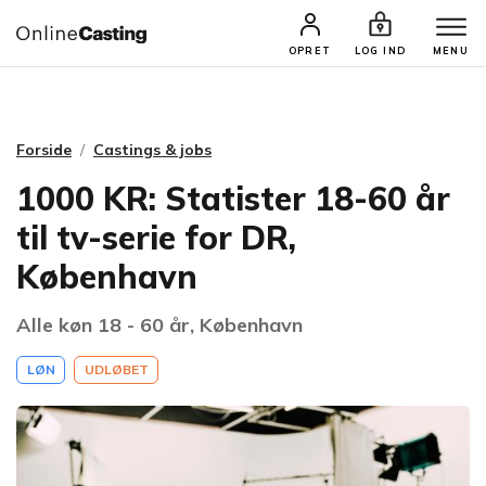
CASTINGS & JOBS
SØG PROFIL
OPRET
LOG IND
MENU
Forside
Castings & jobs
1000 KR: Statister 18-60 år
til tv-serie for DR,
København
Alle køn 18 - 60 år, København
LØN
UDLØBET