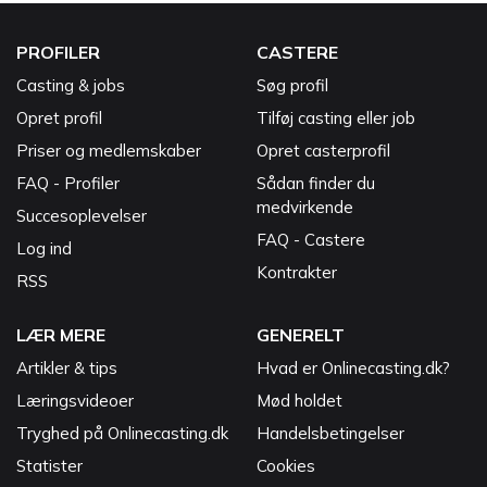
PROFILER
CASTERE
Casting & jobs
Søg profil
Opret profil
Tilføj casting eller job
Priser og medlemskaber
Opret casterprofil
FAQ - Profiler
Sådan finder du
medvirkende
Succesoplevelser
FAQ - Castere
Log ind
Kontrakter
RSS
LÆR MERE
GENERELT
Artikler & tips
Hvad er Onlinecasting.dk?
Læringsvideoer
Mød holdet
Tryghed på Onlinecasting.dk
Handelsbetingelser
Statister
Cookies