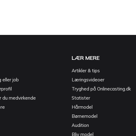
LÆR MERE
Artikler & tips
g eller job
Læringsvideoer
profil
Tryghed på Onlinecasting.dk
r du medvirkende
Statister
ere
Hårmodel
Børnemodel
Audition
Bliv model