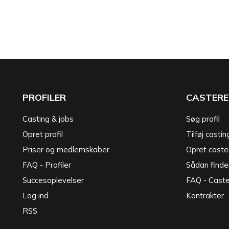
PROFILER
CASTERE
Casting & jobs
Søg profil
Opret profil
Tilføj castin
Priser og medlemskaber
Opret caster
FAQ - Profiler
Sådan finde
Succesoplevelser
FAQ - Cast
Log ind
Kontrakter
RSS