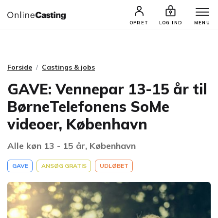
CASTINGS & JOBS
SØG PROFIL
OPRET
LOG IND
MENU
Forside
Castings & jobs
GAVE: Vennepar 13-15 år til
BørneTelefonens SoMe
videoer, København
Alle køn 13 - 15 år, København
GAVE
ANSØG GRATIS
UDLØBET