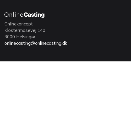
Onlinekoncept
Klostermosevej 140
3000 Helsingør
onlinecasting@onlinecasting.dk