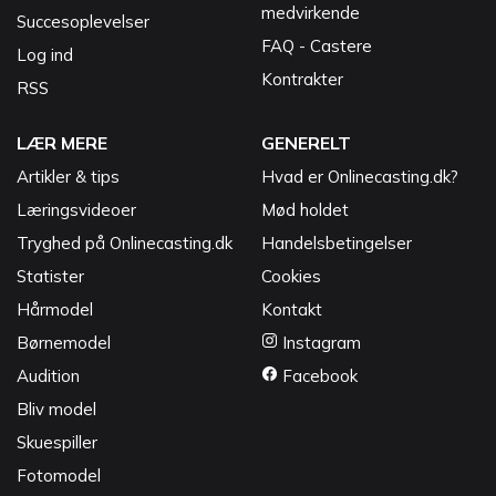
medvirkende
Succesoplevelser
FAQ - Castere
Log ind
Kontrakter
RSS
LÆR MERE
GENERELT
Artikler & tips
Hvad er Onlinecasting.dk?
Læringsvideoer
Mød holdet
Tryghed på Onlinecasting.dk
Handelsbetingelser
Statister
Cookies
Hårmodel
Kontakt
Børnemodel
Instagram
Audition
Facebook
Bliv model
Skuespiller
Fotomodel