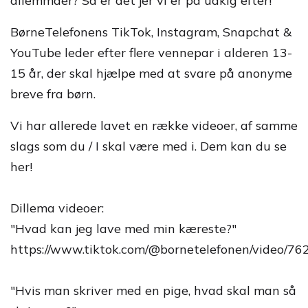
dilemmaer? Så er det jer vi er på udkig efter!
BørneTelefonens TikTok, Instagram, Snapchat &
YouTube leder efter flere vennepar i alderen 13-
15 år, der skal hjælpe med at svare på anonyme
breve fra børn.
Vi har allerede lavet en række videoer, af samme
slags som du / I skal være med i. Dem kan du se
her!
Dillema videoer:
"Hvad kan jeg lave med min kæreste?"
https://www.tiktok.com/@bornetelefonen/video/
"Hvis man skriver med en pige, hvad skal man så