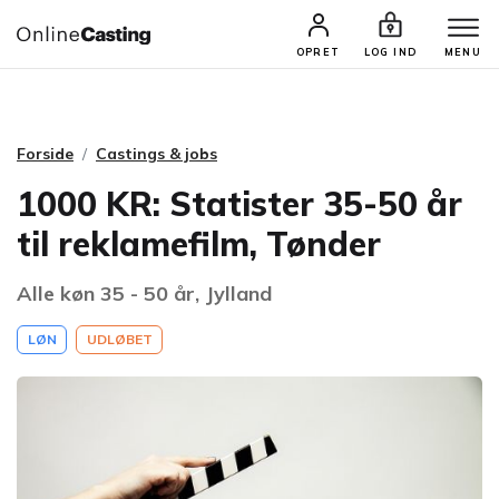
CASTINGS & JOBS
SØG PROFIL
OPRET
LOG IND
MENU
Forside
Castings & jobs
1000 KR: Statister 35-50 år
til reklamefilm, Tønder
Alle køn 35 - 50 år, Jylland
LØN
UDLØBET