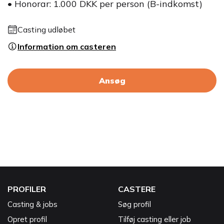
• Honorar: 1.000 DKK per person (B-indkomst)
Casting udløbet
Information om casteren
Ansøg
PROFILER
CASTERE
Casting & jobs
Søg profil
Opret profil
Tilføj casting eller job