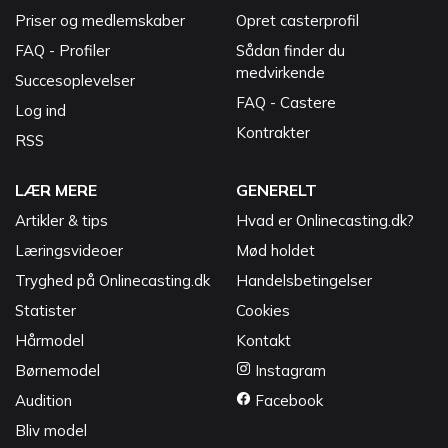
Priser og medlemskaber
Opret casterprofil
FAQ - Profiler
Sådan finder du
medvirkende
Succesoplevelser
FAQ - Castere
Log ind
Kontrakter
RSS
LÆR MERE
GENERELT
Artikler & tips
Hvad er Onlinecasting.dk?
Læringsvideoer
Mød holdet
Tryghed på Onlinecasting.dk
Handelsbetingelser
Statister
Cookies
Hårmodel
Kontakt
Børnemodel
Instagram
Audition
Facebook
Bliv model