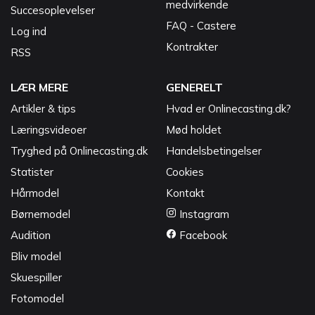
medvirkende
Succesoplevelser
FAQ - Castere
Log ind
Kontrakter
RSS
LÆR MERE
GENERELT
Artikler & tips
Hvad er Onlinecasting.dk?
Læringsvideoer
Mød holdet
Tryghed på Onlinecasting.dk
Handelsbetingelser
Statister
Cookies
Hårmodel
Kontakt
Børnemodel
Instagram
Audition
Facebook
Bliv model
Skuespiller
Fotomodel