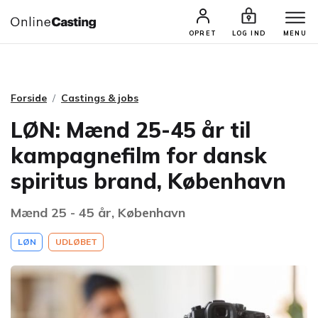
CASTINGS & JOBS
SØG PROFIL
OPRET
LOG IND
MENU
Forside
Castings & jobs
LØN: Mænd 25-45 år til
kampagnefilm for dansk
spiritus brand, København
Mænd 25 - 45 år, København
LØN
UDLØBET