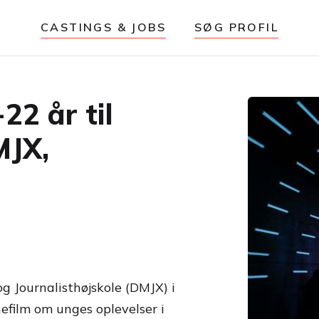
CASTINGS & JOBS
SØG PROFIL
22 år til
MJX,
og Journalisthøjskole (DMJX) i
efilm om unges oplevelser i