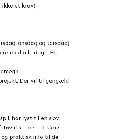
 ikke et krav)
tirsdag, onsdag og torsdag)
være med alle dage. En
g omegn.
projekt. Der vil til gengæld
il, har lyst til en sjov
så tøv ikke med at skrive.
og praktisk info til de