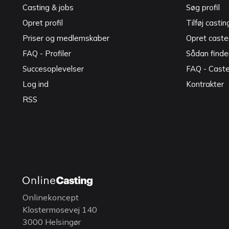
Casting & jobs
Søg profil
Opret profil
Tilføj castin
Priser og medlemskaber
Opret caster
FAQ - Profiler
Sådan finde
Succesoplevelser
FAQ - Cast
Log ind
Kontrakter
RSS
Onlinekoncept
Klostermosevej 140
3000 Helsingør