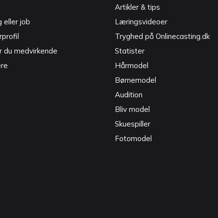
Artikler & tips
g eller job
Læringsvideoer
profil
Tryghed på Onlinecasting.dk
r du medvirkende
Statister
ere
Hårmodel
Børnemodel
Audition
Bliv model
Skuespiller
Fotomodel