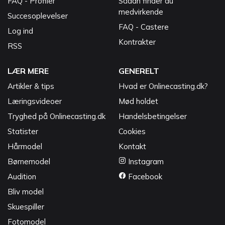
FAQ - Profiler
Sådan finder du
medvirkende
Succesoplevelser
FAQ - Castere
Log ind
Kontrakter
RSS
LÆR MERE
GENERELT
Artikler & tips
Hvad er Onlinecasting.dk?
Læringsvideoer
Mød holdet
Tryghed på Onlinecasting.dk
Handelsbetingelser
Statister
Cookies
Hårmodel
Kontakt
Børnemodel
Instagram
Audition
Facebook
Bliv model
Skuespiller
Fotomodel