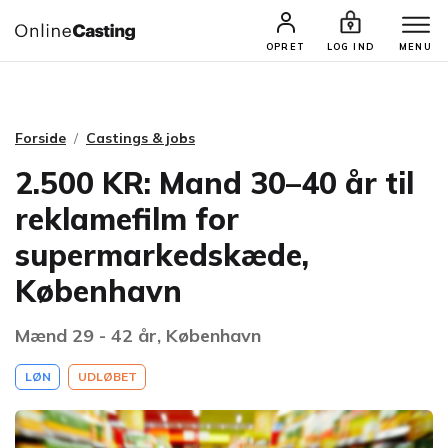
CASTINGS & JOBS
SØG PROFIL
OPRET
LOG IND
MENU
Forside
Castings & jobs
2.500 KR: Mand 30–40 år til
reklamefilm for
supermarkedskæde,
København
Mænd 29 - 42 år, København
LØN
UDLØBET