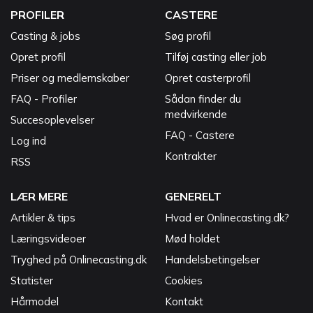
PROFILER
CASTERE
Casting & jobs
Søg profil
Opret profil
Tilføj casting eller job
Priser og medlemskaber
Opret casterprofil
FAQ - Profiler
Sådan finder du
medvirkende
Succesoplevelser
FAQ - Castere
Log ind
Kontrakter
RSS
LÆR MERE
GENERELT
Artikler & tips
Hvad er Onlinecasting.dk?
Læringsvideoer
Mød holdet
Tryghed på Onlinecasting.dk
Handelsbetingelser
Statister
Cookies
Hårmodel
Kontakt