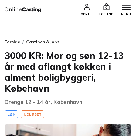
CASTINGS & JOBS
SØG PROFIL
OPRET
LOG IND
MENU
Forside
Castings & jobs
3000 KR: Mor og søn 12-13
år med aflangt køkken i
alment boligbyggeri,
Købehavn
Drenge 12 - 14 år, København
LØN
UDLØBET