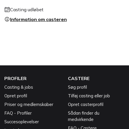
Casting udløbet
Information om casteren
PROFILER
CASTERE
Casting & jobs
Søg profil
Opret profil
Tilføj casting eller job
Priser og medlemskaber
Opret casterprofil
FAQ - Profiler
Sådan finder du
medvirkende
Succesoplevelser
FAQ - Castere