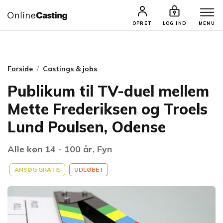
CASTINGS & JOBS
SØG PROFIL
OPRET
LOG IND
MENU
Forside
Castings & jobs
Publikum til TV-duel mellem
Mette Frederiksen og Troels
Lund Poulsen, Odense
Alle køn 14 - 100 år, Fyn
ANSØG GRATIS
UDLØBET