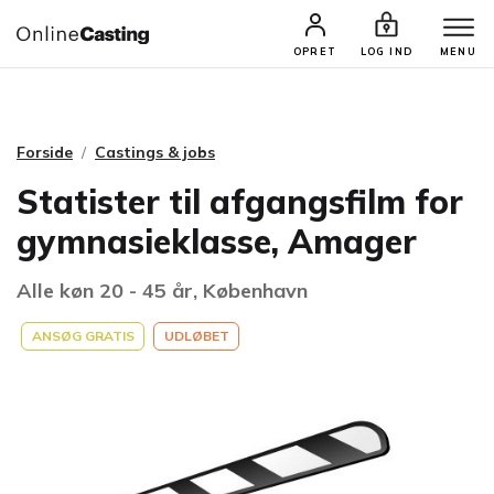
CASTINGS & JOBS
SØG PROFIL
OPRET
LOG IND
MENU
Forside
Castings & jobs
Statister til afgangsfilm for
gymnasieklasse, Amager
Alle køn 20 - 45 år, København
ANSØG GRATIS
UDLØBET