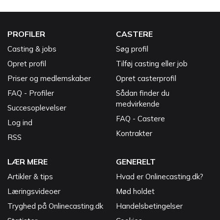
PROFILER
CASTERE
Casting & jobs
Søg profil
Opret profil
Tilføj casting eller job
Priser og medlemskaber
Opret casterprofil
FAQ - Profiler
Sådan finder du
medvirkende
Succesoplevelser
FAQ - Castere
Log ind
Kontrakter
RSS
LÆR MERE
GENERELT
Artikler & tips
Hvad er Onlinecasting.dk?
Læringsvideoer
Mød holdet
Tryghed på Onlinecasting.dk
Handelsbetingelser