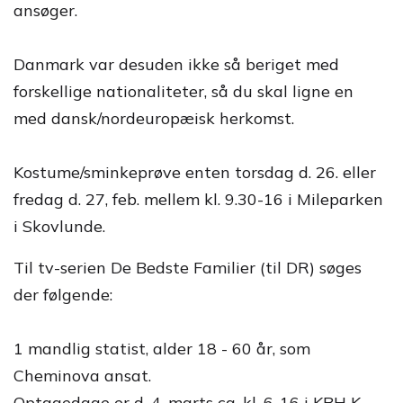
ansøger.
Danmark var desuden ikke så beriget med
forskellige nationaliteter, så du skal ligne en
med dansk/nordeuropæisk herkomst.
Kostume/sminkeprøve enten torsdag d. 26. eller
fredag d. 27, feb. mellem kl. 9.30-16 i Mileparken
i Skovlunde.
Til tv-serien De Bedste Familier (til DR) søges
der følgende:
1 mandlig statist, alder 18 - 60 år, som
Cheminova ansat.
Optagedage er d. 4. marts ca. kl. 6-16 i KBH K.