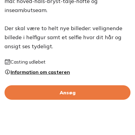
mål: hoved-hals-bryst-talje-hofte og
inseam/outseam.
Der skal være to helt nye billeder: vellignende
billede i helfigur samt et selfie hvor dit hår og
ansigt ses tydeligt.
Casting udløbet
Information om casteren
Ansøg