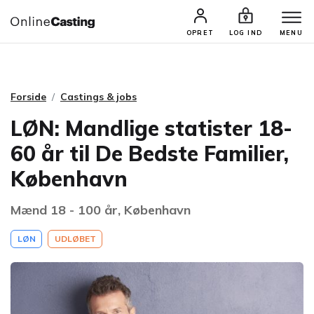
CASTINGS & JOBS
SØG PROFIL
OPRET
LOG IND
MENU
Forside
Castings & jobs
LØN: Mandlige statister 18-
60 år til De Bedste Familier,
København
Mænd 18 - 100 år, København
LØN
UDLØBET