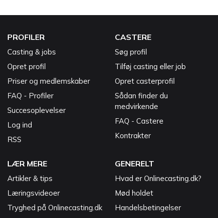
PROFILER
CASTERE
Casting & jobs
Søg profil
Opret profil
Tilføj casting eller job
Priser og medlemskaber
Opret casterprofil
FAQ - Profiler
Sådan finder du
medvirkende
Succesoplevelser
FAQ - Castere
Log ind
Kontrakter
RSS
LÆR MERE
GENERELT
Artikler & tips
Hvad er Onlinecasting.dk?
Læringsvideoer
Mød holdet
Tryghed på Onlinecasting.dk
Handelsbetingelser