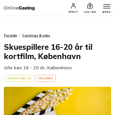
CASTINGS & JOBS
SØG PROFIL
OPRET
LOG IND
MENU
Forside
Castings & jobs
Skuespillere 16-20 år til
kortfilm, København
Alle køn 16 - 20 år, København
ANSØG GRATIS
UDLØBET