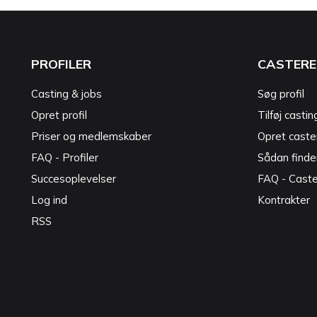
PROFILER
CASTERE
Casting & jobs
Søg profil
Opret profil
Tilføj castin
Priser og medlemskaber
Opret caster
FAQ - Profiler
Sådan finde
Succesoplevelser
FAQ - Cast
Log ind
Kontrakter
RSS