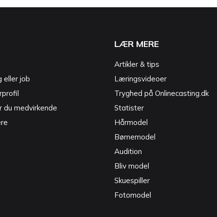
LÆR MERE
Artikler & tips
g eller job
Læringsvideoer
profil
Tryghed på Onlinecasting.dk
r du medvirkende
Statister
ere
Hårmodel
Børnemodel
Audition
Bliv model
Skuespiller
Fotomodel