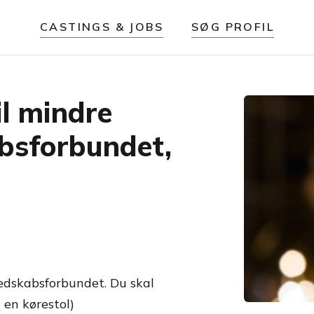
CASTINGS & JOBS
SØG PROFIL
il mindre
absforbundet,
eredskabsforbundet. Du skal
 en kørestol)