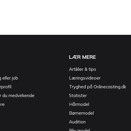
LÆR MERE
Artikler & tips
g eller job
Læringsvideoer
profil
Tryghed på Onlinecasting.dk
r du medvirkende
Statister
ere
Hårmodel
Børnemodel
Audition
Bliv model