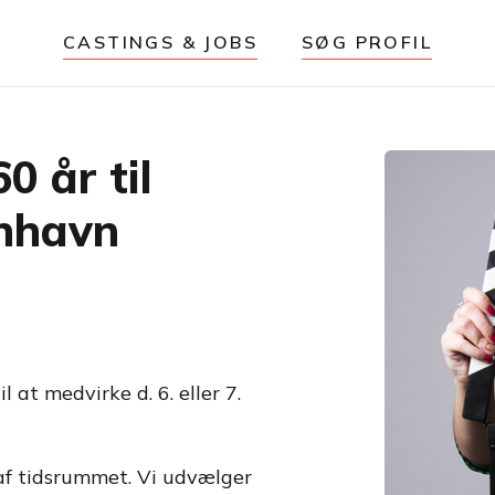
CASTINGS & JOBS
SØG PROFIL
0 år til
enhavn
l at medvirke d. 6. eller 7.
 af tidsrummet. Vi udvælger