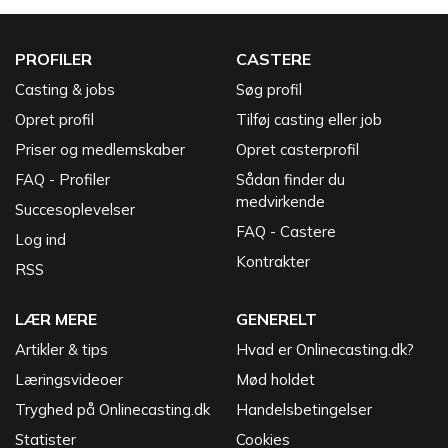
PROFILER
CASTERE
Casting & jobs
Søg profil
Opret profil
Tilføj casting eller job
Priser og medlemskaber
Opret casterprofil
FAQ - Profiler
Sådan finder du
medvirkende
Succesoplevelser
FAQ - Castere
Log ind
Kontrakter
RSS
LÆR MERE
GENERELT
Artikler & tips
Hvad er Onlinecasting.dk?
Læringsvideoer
Mød holdet
Tryghed på Onlinecasting.dk
Handelsbetingelser
Statister
Cookies