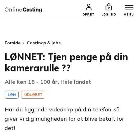
CASTINGS & JOBS
SØG PROFIL
OPRET
LOG IND
MENU
Forside
Castings & jobs
LØNNET: Tjen penge på din
kamerarulle ??
Alle køn 18 - 100 år, Hele landet
LØN
UDLØBET
Har du liggende videoklip på din telefon, så
giver vi dig muligheden for at blive betalt for
det!