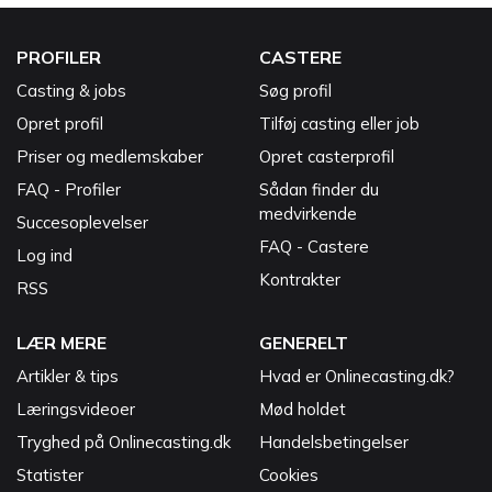
PROFILER
CASTERE
Casting & jobs
Søg profil
Opret profil
Tilføj casting eller job
Priser og medlemskaber
Opret casterprofil
FAQ - Profiler
Sådan finder du
medvirkende
Succesoplevelser
FAQ - Castere
Log ind
Kontrakter
RSS
LÆR MERE
GENERELT
Artikler & tips
Hvad er Onlinecasting.dk?
Læringsvideoer
Mød holdet
Tryghed på Onlinecasting.dk
Handelsbetingelser
Statister
Cookies