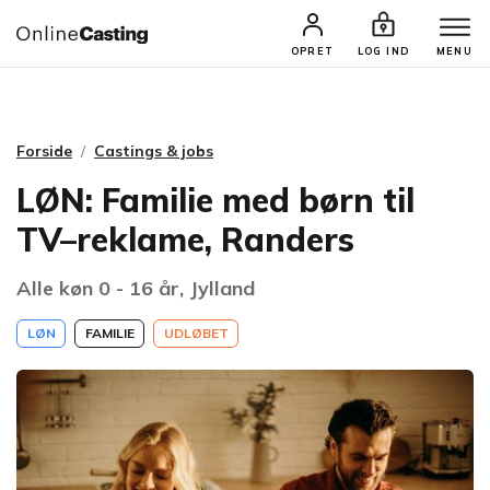
CASTINGS & JOBS
SØG PROFIL
OPRET
LOG IND
MENU
Forside
Castings & jobs
LØN: Familie med børn til
TV–reklame, Randers
Alle køn 0 - 16 år, Jylland
LØN
FAMILIE
UDLØBET