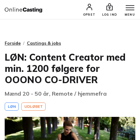
CASTINGS & JOBS
SØG PROFIL
OPRET
LOG IND
MENU
Forside
Castings & jobs
LØN: Content Creator med
min. 1200 følgere for
OOONO CO-DRIVER
Mænd 20 - 50 år, Remote / hjemmefra
LØN
UDLØBET