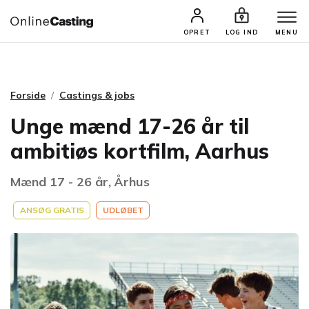
CASTINGS & JOBS
SØG PROFIL
OPRET
LOG IND
MENU
Forside
Castings & jobs
Unge mænd 17-26 år til
ambitiøs kortfilm, Aarhus
Mænd 17 - 26 år, Århus
ANSØG GRATIS
UDLØBET