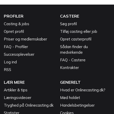
PROFILER
CASTERE
Casting & jobs
Søg profil
Opret profil
Tilføj casting eller job
Priser og medlemskaber
Opret casterprofil
FAQ - Profiler
Sådan finder du
medvirkende
Succesoplevelser
FAQ - Castere
Log ind
Kontrakter
RSS
LÆR MERE
GENERELT
Artikler & tips
Hvad er Onlinecasting.dk?
Læringsvideoer
Mød holdet
Tryghed på Onlinecasting.dk
Handelsbetingelser
Statister
Cookies