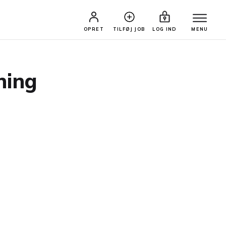
OPRET
TILFØJ JOB
LOG IND
MENU
ning