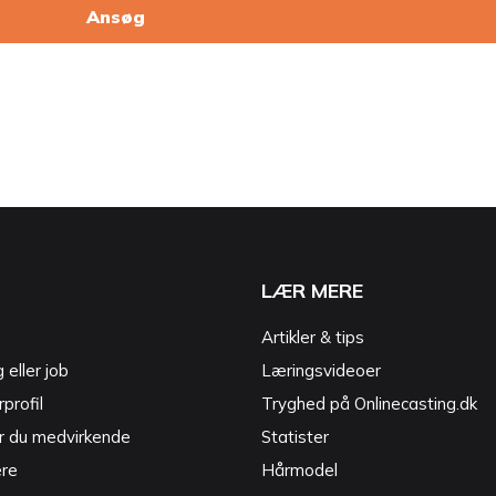
Ansøg
LÆR MERE
Artikler & tips
g eller job
Læringsvideoer
profil
Tryghed på Onlinecasting.dk
r du medvirkende
Statister
ere
Hårmodel